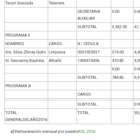
Tacuri Quezada
Tesorera
SECRETARIA
0.00
0.0
AUXILIAR
SUBTOTAL
3,432.00
41,
PROGRAMA II
NOMBRES
CARGO
N.- CEDULA
Sra. Silvia Zhicay Quito
Limpieza
0301929337
374.00
4,4
Sr. Geovanny Bautista
Albañil
1400474456
410.82
4,9
0.00
0.0
SUBTOTAL
784.82
9,4
PROGRAMA III
CARGO
SUBTOTAL
0.0
TOTAL
TOTAL
50,
GENERALDELAÑO2016
c)
Remuneración mensual por puesto
ROL 2016