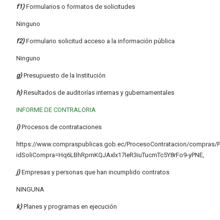
f1)
Formularios o formatos de solicitudes
Ninguno
f2)
Formulario solicitud acceso a la información pública
Ninguno
g)
Presupuesto de la Institución
h)
Resultados de auditorías internas y gubernamentales
INFORME DE CONTRALORIA
i)
Procesos de contrataciones
https://www.compraspublicas.gob.ec/ProcesoContratacion/compras/P
idSoliCompra=Hq6LBhRprnKQJAxlx17IeR3iuTucmTc5Y8rFo9-yPNE,
j)
Empresas y personas que han incumplido contratos
NINGUNA
k)
Planes y programas en ejecución