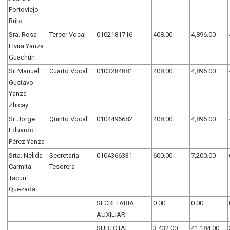
Portoviejo
Brito
Sra. Rosa
Tercer Vocal
0102181716
408.00
4,896.00
Elvira Yanza
Guachún
Sr. Manuel
Cuarto Vocal
0103284881
408.00
4,896.00
Gustavo
Yanza
Zhicay
Sr. Jorge
Quinto Vocal
0104496682
408.00
4,896.00
Eduardo
Pérez Yanza
Srta. Nelida
Secretaria
0104366331
600.00
7,200.00
Carmita
Tesorera
Tacuri
Quezada
SECRETARIA
0.00
0.00
AUXILIAR
SUBTOTAL
3,432.00
41,184.00