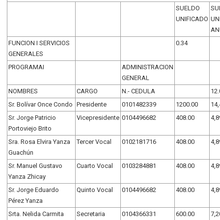
SUELDO
SU
UNIFICADO
UN
AN
FUNCION I SERVICIOS
0.34
GENERALES
PROGRAMAI
ADMINISTRACION
GENERAL
NOMBRES
CARGO
N.- CEDULA
12.
Sr. Bolívar Once Condo
Presidente
0101482339
1200.00
14,
Sr. Jorge Patricio
Vicepresidente
0104496682
408.00
4,8
Portoviejo Brito
Sra. Rosa Elvira Yanza
Tercer Vocal
0102181716
408.00
4,8
Guachún
Sr. Manuel Gustavo
Cuarto Vocal
0103284881
408.00
4,8
Yanza Zhicay
Sr. Jorge Eduardo
Quinto Vocal
0104496682
408.00
4,8
Pérez Yanza
Srta. Nelida Carmita
Secretaria
0104366331
600.00
7,2