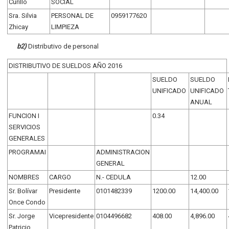
Curillo
SOCIAL
Sra. Silvia
PERSONAL DE
0959177620
Zhicay
LIMPIEZA
b2)
Distributivo de personal
DISTRIBUTIVO DE SUELDOS AÑO 2016
SUELDO
SUELDO
UNIFICADO
UNIFICADO
ANUAL
FUNCION I
0.34
SERVICIOS
GENERALES
PROGRAMAI
ADMINISTRACION
GENERAL
NOMBRES
CARGO
N.- CEDULA
12.00
Sr. Bolívar
Presidente
0101482339
1200.00
14,400.00
Once Condo
Sr. Jorge
Vicepresidente
0104496682
408.00
4,896.00
Patricio