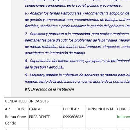
condiciones cambiantes, en lo social, político y económico.
6.- Analizar los temas Parroquiales y recomendar la adopción de
de gestión y empresarial, con procedimientos de trabajos unifo
flexibles, tendientes a profesionalizar la gestión del gobierno Pa
7.- Convocar y promover a la comunidad, para realizar reuniones
permanentes para discutir los problemas de la parroquia, median
de mesas redondas, seminarios, conferencias, simposios, curso
actividades de integración de trabajo.
8.- Capacitación del talento humano, que apunte a la profesional
de la gestión Parroquial.
9.- Mejorar y ampliar la cobertura de servicios de manera paralela
mejoramiento de la administración con el aporte de la comunida
b1)
Directorio de la institución
GENDA TELEFÓNICA 2016
APELLIDOS
CARGO
CELULAR
CONVENCIONAL
CORREO
Bolívar Once
PRESIDENTE
0999606835
bolonc
Condo