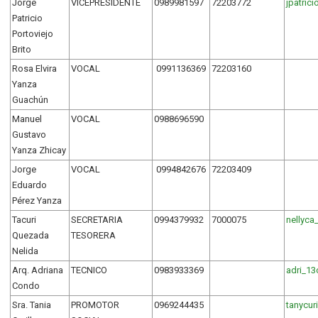
Jorge
VICEPRESIDENTE
0989981597
72203772
jpatric
Patricio
Portoviejo
Brito
Rosa Elvira
VOCAL
0991136369
72203160
Yanza
Guachún
Manuel
VOCAL
0988696590
Gustavo
Yanza Zhicay
Jorge
VOCAL
0994842676
72203409
Eduardo
Pérez Yanza
Tacuri
SECRETARIA
0994379932
7000075
nellyc
Quezada
TESORERA
Nelida
Arq. Adriana
TECNICO
0983933369
adri_1
Condo
Sra. Tania
PROMOTOR
0969244435
tanycur