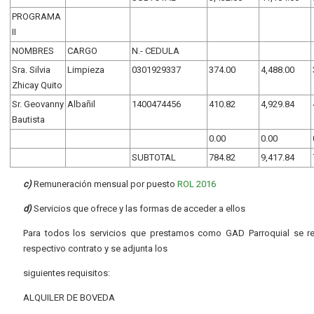
PROGRAMA
II
NOMBRES
CARGO
N.- CEDULA
Sra. Silvia
Limpieza
0301929337
374.00
4,488.00
Zhicay Quito
Sr. Geovanny
Albañil
1400474456
410.82
4,929.84
Bautista
0.00
0.00
SUBTOTAL
784.82
9,417.84
c)
Remuneración mensual por puesto
ROL 2016
d)
Servicios que ofrece y las formas de acceder a ellos
Para todos los servicios que prestamos como GAD Parroquial se rea
respectivo contrato y se adjunta los
siguientes requisitos:
ALQUILER DE BOVEDA