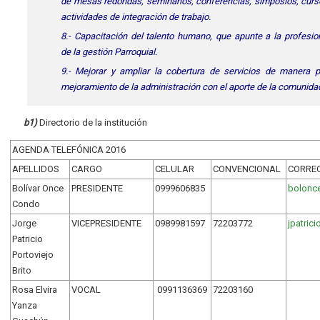
de mesas redondas, seminarios, conferencias, simposios, curs
actividades de integración de trabajo.
8.- Capacitación del talento humano, que apunte a la profesio
de la gestión Parroquial.
9.- Mejorar y ampliar la cobertura de servicios de manera pa
mejoramiento de la administración con el aporte de la comunida
b1)
Directorio de la institución
AGENDA TELEFÓNICA 2016
APELLIDOS
CARGO
CELULAR
CONVENCIONAL
CORREO
Bolívar Once
PRESIDENTE
0999606835
bolonc
Condo
Jorge
VICEPRESIDENTE
0989981597
72203772
jpatric
Patricio
Portoviejo
Brito
Rosa Elvira
VOCAL
0991136369
72203160
Yanza